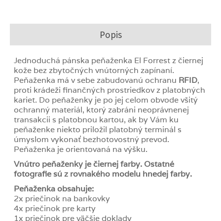
Popis
Jednoduchá pánska peňaženka El Forrest z čiernej
kože bez zbytočných vnútorných zapínaní.
Peňaženka má v sebe zabudovanú ochranu
RFID
,
proti krádeži finančných prostriedkov z platobných
kariet. Do peňaženky je po jej celom obvode všitý
ochranný materiál, ktorý zabráni neoprávnenej
transakcii s platobnou kartou, ak by Vám ku
peňaženke niekto priložil platobný terminál s
úmyslom vykonať bezhotovostný prevod.
Peňaženka je orientovaná na výšku.
Vnútro peňaženky je čiernej farby. Ostatné
fotografie sú z rovnakého modelu hnedej farby.
Peňaženka obsahuje:
2x priečinok na bankovky
4x priečinok pre karty
1x priečinok pre väčšie doklady