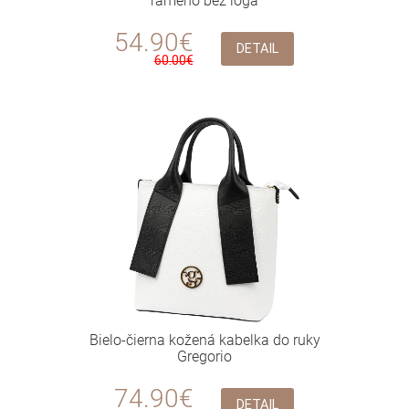
rameno bez loga
54.90€
DETAIL
60.00€
Bielo-čierna kožená kabelka do ruky
Gregorio
74.90€
DETAIL