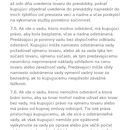
až odo dňa uvedenia tovaru do prevádzky, pokiaľ
kupujúci objednal uvedenie do prevádzky najneskôr do
troch týždňov od prevzatia veci a riadne a včas poskytol
na vykonanie služby potrebnú súčinnosť.
7.5. Ak ide o vadu, ktorú možno odstrániť, má kupujúci
právo, aby bola bezplatne, včas a riadne odstránená.
Predávajúci je povinný vadu bez zbytočného odkladu
odstrániť. Kupujúci môže namiesto odstránenia vady
požadovať výmenu tovaru, alebo ak sa vada týka len
súčasti tovaru, výmenu súčasti, ak tým predávajúcemu
nevzniknú neprimerané náklady vzhľadom na cenu
tovaru alebo závažnosť vady. Predávajúci môže vždy
namiesto odstránenia vady vymeniť vadný tovar za
bezvadný, ak to kupujúcemu nespôsobí závažné
ťažkosti.
7.6. Ak ide o vadu, ktorú nemožno odstrániť a ktorá
bráni tomu, aby sa tovar mohol riadne užívať ako tovar
bez vady, má kupujúci právo na výmenu tovaru alebo
má právo od kúpnej zmluvy odstúpiť. Tie isté práva
prislúchajú kupujúcemu, ak ide síce o odstrániteľné
vady, ak však kupujúci nemôže pre opätovné
vyskytnutie sa vady po oprave alebo pre väčší počet