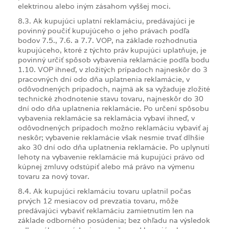
elektrinou alebo iným zásahom vyššej moci.
8.3. Ak kupujúci uplatní reklamáciu, predávajúci je
povinný poučiť kupujúceho o jeho právach podľa
bodov 7.5., 7.6. a 7.7. VOP, na základe rozhodnutia
kupujúceho, ktoré z týchto práv kupujúci uplatňuje, je
povinný určiť spôsob vybavenia reklamácie podľa bodu
1.10. VOP ihneď, v zložitých prípadoch najneskôr do 3
pracovných dní odo dňa uplatnenia reklamácie, v
odôvodnených prípadoch, najmä ak sa vyžaduje zložité
technické zhodnotenie stavu tovaru, najneskôr do 30
dní odo dňa uplatnenia reklamácie. Po určení spôsobu
vybavenia reklamácie sa reklamácia vybaví ihneď, v
odôvodnených prípadoch možno reklamáciu vybaviť aj
neskôr; vybavenie reklamácie však nesmie trvať dlhšie
ako 30 dní odo dňa uplatnenia reklamácie. Po uplynutí
lehoty na vybavenie reklamácie má kupujúci právo od
kúpnej zmluvy odstúpiť alebo má právo na výmenu
tovaru za nový tovar.
8.4. Ak kupujúci reklamáciu tovaru uplatnil počas
prvých 12 mesiacov od prevzatia tovaru, môže
predávajúci vybaviť reklamáciu zamietnutím len na
základe odborného posúdenia; bez ohľadu na výsledok