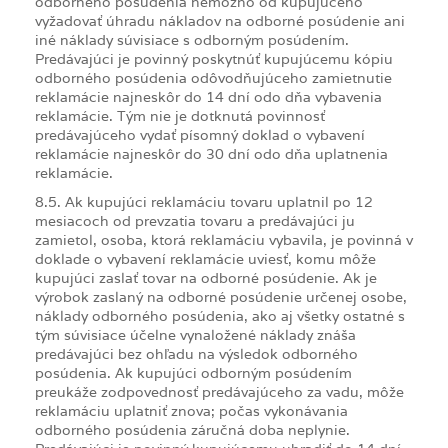
odborného posúdenia nemožno od kupujúceho
vyžadovať úhradu nákladov na odborné posúdenie ani
iné náklady súvisiace s odborným posúdením.
Predávajúci je povinný poskytnúť kupujúcemu kópiu
odborného posúdenia odôvodňujúceho zamietnutie
reklamácie najneskôr do 14 dní odo dňa vybavenia
reklamácie. Tým nie je dotknutá povinnosť
predávajúceho vydať písomný doklad o vybavení
reklamácie najneskôr do 30 dní odo dňa uplatnenia
reklamácie.
8.5. Ak kupujúci reklamáciu tovaru uplatnil po 12
mesiacoch od prevzatia tovaru a predávajúci ju
zamietol, osoba, ktorá reklamáciu vybavila, je povinná v
doklade o vybavení reklamácie uviesť, komu môže
kupujúci zaslať tovar na odborné posúdenie. Ak je
výrobok zaslaný na odborné posúdenie určenej osobe,
náklady odborného posúdenia, ako aj všetky ostatné s
tým súvisiace účelne vynaložené náklady znáša
predávajúci bez ohľadu na výsledok odborného
posúdenia. Ak kupujúci odborným posúdením
preukáže zodpovednosť predávajúceho za vadu, môže
reklamáciu uplatniť znova; počas vykonávania
odborného posúdenia záručná doba neplynie.