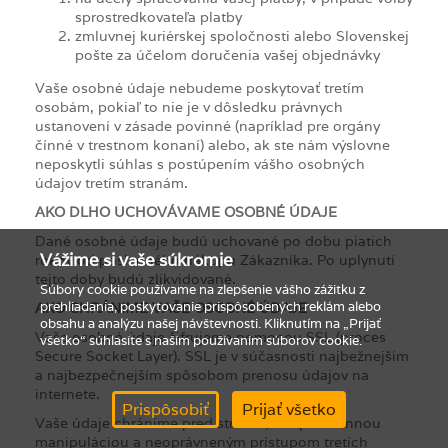
sprostredkovateľa platby
zmluvnej kuriérskej spoločnosti alebo Slovenskej
pošte za účelom doručenia vašej objednávky
Vaše osobné údaje nebudeme poskytovať tretím
osobám, pokiaľ to nie je v dôsledku právnych
ustanovení v zásade povinné (napríklad pre orgány
čínné v trestnom konaní) alebo, ak ste nám výslovne
neposkytli súhlas s postúpením vášho osobných
údajov tretím stranám.
AKO DLHO UCHOVÁVAME OSOBNÉ ÚDAJE
Dané osobné údaje budú uchované po dobu piatich
Vážime si vaše súkromie
rokov od posledného nákupu Zákazníka. Po uplynutí
tejto doby budú zlikvidované.
Súbory cookie používame na zlepšenie vášho zážitku z
prehliadania, poskytovanie prispôsobených reklám alebo
AKO CHRÁNIME VAŠE OSOBNÉ ÚDAJE
obsahu a analýzu našej návštevnosti. Kliknutím na „Prijať
Vaše osobné údaje šifrujeme pomocou SSL (proces
všetko“ súhlasíte s naším používaním súborov cookie.
Secure Socket Layer). SSL je v súčasnosti najbežnejším
a najbezpečnejším spôsobom prenosu údajov na
internete.
Prispôsobiť
Prijať všetko
Vaše údaje chránime pred stratou, neoprávnennou
manipuláciou a neoprávneným prístupom tretích