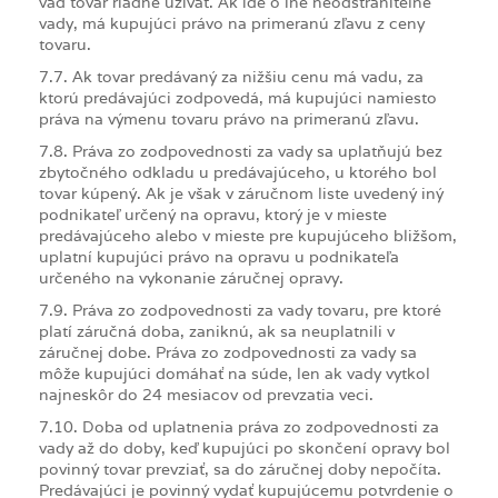
vád tovar riadne užívať. Ak ide o iné neodstrániteľné
vady, má kupujúci právo na primeranú zľavu z ceny
tovaru.
7.7. Ak tovar predávaný za nižšiu cenu má vadu, za
ktorú predávajúci zodpovedá, má kupujúci namiesto
práva na výmenu tovaru právo na primeranú zľavu.
7.8. Práva zo zodpovednosti za vady sa uplatňujú bez
zbytočného odkladu u predávajúceho, u ktorého bol
tovar kúpený. Ak je však v záručnom liste uvedený iný
podnikateľ určený na opravu, ktorý je v mieste
predávajúceho alebo v mieste pre kupujúceho bližšom,
uplatní kupujúci právo na opravu u podnikateľa
určeného na vykonanie záručnej opravy.
7.9. Práva zo zodpovednosti za vady tovaru, pre ktoré
platí záručná doba, zaniknú, ak sa neuplatnili v
záručnej dobe. Práva zo zodpovednosti za vady sa
môže kupujúci domáhať na súde, len ak vady vytkol
najneskôr do 24 mesiacov od prevzatia veci.
7.10. Doba od uplatnenia práva zo zodpovednosti za
vady až do doby, keď kupujúci po skončení opravy bol
povinný tovar prevziať, sa do záručnej doby nepočíta.
Predávajúci je povinný vydať kupujúcemu potvrdenie o