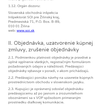
1.12. Orgán dozoru:
Slovenská obchodná inšpekcia
Inšpektorát SOI pre Žilinský kraj,
Predmestská 71, P.O. Box. B-89,
010 01 Žilina
web:
www.soi.sk
II. Objednávka, uzatvorenie kúpnej
zmluvy, zrušenie objednávky
2.1. Podmienkou platnosti objednávky je pravdivé a
úplné vyplnenie všetkých, registračným formulárom
požadovaných údajov a náležitostí. Predávajúci
objednávky vybavuje v poradí, v akom prichádzajú.
2.2. Predávajúci ponúka návrhy na uzavretie kúpnych
prostredníctvom obchodu v slovenskom jazyku.
2.3. Kupujúci je oprávnený odoslať objednávku
predávajúcemu až po jasnom a zrozumiteľnom
oboznámení sa s VOP spôsobom primeraným
prostriedku diaľkovej komunikácie.