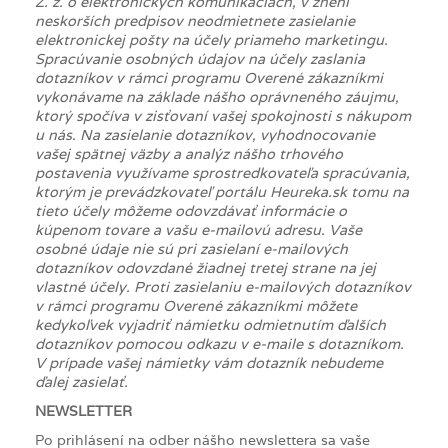
Z. z. o elektronických komunikáciách, v znení
neskorších predpisov neodmietnete zasielanie
elektronickej pošty na účely priameho marketingu.
Spracúvanie osobných údajov na účely zaslania
dotazníkov v rámci programu Overené zákazníkmi
vykonávame na základe nášho oprávneného záujmu,
ktorý spočíva v zisťovaní vašej spokojnosti s nákupom
u nás. Na zasielanie dotazníkov, vyhodnocovanie
vašej spätnej väzby a analýz nášho trhového
postavenia využívame sprostredkovateľa spracúvania,
ktorým je prevádzkovateľ portálu
Heureka
.sk tomu na
tieto účely môžeme odovzdávať informácie o
kúpenom tovare a vašu e-mailovú adresu. Vaše
osobné údaje nie sú pri zasielaní e-mailových
dotazníkov odovzdané žiadnej tretej strane na jej
vlastné účely. Proti zasielaniu e-mailových dotazníkov
v rámci programu Overené zákazníkmi môžete
kedykoľvek vyjadriť námietku odmietnutím ďalších
dotazníkov pomocou odkazu v e-maile s dotazníkom.
V prípade vašej námietky vám dotazník nebudeme
ďalej zasielať.
NEWSLETTER
Po prihlásení na odber nášho newslettera sa vaše