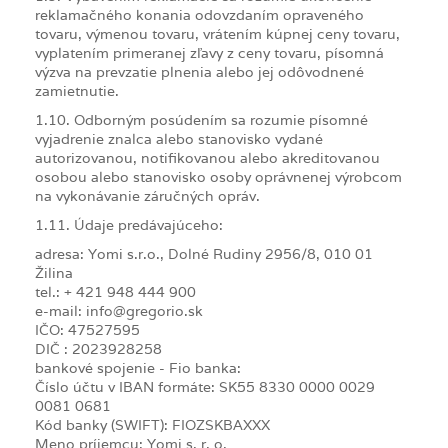
reklamačného konania odovzdaním opraveného
tovaru, výmenou tovaru, vrátením kúpnej ceny tovaru,
vyplatením primeranej zľavy z ceny tovaru, písomná
výzva na prevzatie plnenia alebo jej odôvodnené
zamietnutie.
1.10. Odborným posúdením sa rozumie písomné
vyjadrenie znalca alebo stanovisko vydané
autorizovanou, notifikovanou alebo akreditovanou
osobou alebo stanovisko osoby oprávnenej výrobcom
na vykonávanie záručných opráv.
1.11. Údaje predávajúceho:
adresa: Yomi s.r.o., Dolné Rudiny 2956/8, 010 01
Žilina
tel.: + 421 948 444 900
e-mail: info@gregorio.sk
IČO: 47527595
DIČ : 2023928258
bankové spojenie - Fio banka:
Číslo účtu v IBAN formáte: SK55 8330 0000 0029
0081 0681
Kód banky (SWIFT): FIOZSKBAXXX
Meno príjemcu: Yomi s. r. o.