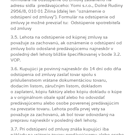
adresu sídla predávajúceho: Yomi s.r.o., Dolné Rudiny
2956/8, 010 01 Žilina (ďalej len "oznámenie o
odstúpení od zmluvy"). Formulár na odstúpenie od
zmluvy je možné prevziať tu: Odstúpenie spotrebiteľa
od zmluvy
3.5. Lehota na odstúpenie od kúpnej zmluvy sa
považuje za zachovanú, ak oznámenie o odstúpení od
zmluvy bolo odoslané predávajúcemu najneskôr v
posledný deň lehoty bližšie špecifikovanej v bode 3.2.
VOP.
3.6. Kupujúci je povinný najneskôr do 14 dní odo dňa
odstúpenia od zmluvy zaslať tovar spolu s
príslušenstvom vrátane dokumentáciou tovaru,
dodacím listom, záručným listom, dokladom
o zaplatení, kópiu faktúry alebo kópiu dokladu o kúpe
a v originálnom obale späť alebo ho odovzdať
predávajúcemu alebo osobe poverenej predávajúcim
na prevzatie tovaru. Lehota podľa prvej vety sa
považuje za zachovanú, ak bol tovar odovzdaný na
prepravu najneskôr v posledný deň lehoty.
3.7. Pri odstúpení od zmluvy znáša kupujúci iba
náklady na vrátenie tovaru predávajúcemu alebo osobe