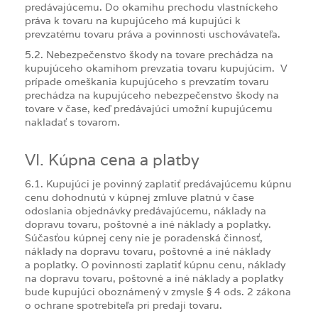
predávajúcemu. Do okamihu prechodu vlastníckeho
práva k tovaru na kupujúceho má kupujúci k
prevzatému tovaru práva a povinnosti uschovávateľa.
5.2. Nebezpečenstvo škody na tovare prechádza na
kupujúceho okamihom prevzatia tovaru kupujúcim. V
prípade omeškania kupujúceho s prevzatím tovaru
prechádza na kupujúceho nebezpečenstvo škody na
tovare v čase, keď predávajúci umožní kupujúcemu
nakladať s tovarom.
VI. Kúpna cena a platby
6.1. Kupujúci je povinný zaplatiť predávajúcemu kúpnu
cenu dohodnutú v kúpnej zmluve platnú v čase
odoslania objednávky predávajúcemu, náklady na
dopravu tovaru, poštovné a iné náklady a poplatky.
Súčasťou kúpnej ceny nie je poradenská činnosť,
náklady na dopravu tovaru, poštovné a iné náklady
a poplatky. O povinnosti zaplatiť kúpnu cenu, náklady
na dopravu tovaru, poštovné a iné náklady a poplatky
bude kupujúci oboznámený v zmysle § 4 ods. 2 zákona
o ochrane spotrebiteľa pri predaji tovaru.