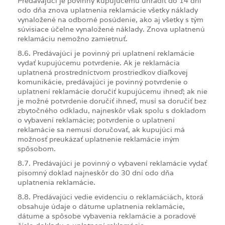
Predávajúci je povinný kupujúcemu uhradiť do 14 dní
odo dňa znova uplatnenia reklamácie všetky náklady
vynaložené na odborné posúdenie, ako aj všetky s tým
súvisiace účelne vynaložené náklady. Znova uplatnenú
reklamáciu nemožno zamietnuť.
8.6. Predávajúci je povinný pri uplatnení reklamácie
vydať kupujúcemu potvrdenie. Ak je reklamácia
uplatnená prostredníctvom prostriedkov diaľkovej
komunikácie, predávajúci je povinný potvrdenie o
uplatnení reklamácie doručiť kupujúcemu ihneď; ak nie
je možné potvrdenie doručiť ihneď, musí sa doručiť bez
zbytočného odkladu, najneskôr však spolu s dokladom
o vybavení reklamácie; potvrdenie o uplatnení
reklamácie sa nemusí doručovať, ak kupujúci má
možnosť preukázať uplatnenie reklamácie iným
spôsobom.
8.7. Predávajúci je povinný o vybavení reklamácie vydať
písomný doklad najneskôr do 30 dní odo dňa
uplatnenia reklamácie.
8.8. Predávajúci vedie evidenciu o reklamáciách, ktorá
obsahuje údaje o dátume uplatnenia reklamácie,
dátume a spôsobe vybavenia reklamácie a poradové