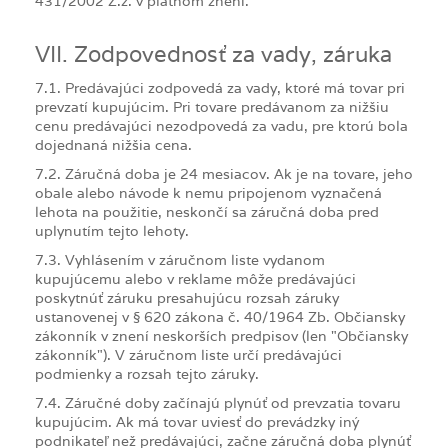
431/2002 Z.z. v platnom znení.
VII. Zodpovednosť za vady, záruka
7.1. Predávajúci zodpovedá za vady, ktoré má tovar pri
prevzatí kupujúcim. Pri tovare predávanom za nižšiu
cenu predávajúci nezodpovedá za vadu, pre ktorú bola
dojednaná nižšia cena.
7.2. Záručná doba je 24 mesiacov. Ak je na tovare, jeho
obale alebo návode k nemu pripojenom vyznačená
lehota na použitie, neskončí sa záručná doba pred
uplynutím tejto lehoty.
7.3. Vyhlásením v záručnom liste vydanom
kupujúcemu alebo v reklame môže predávajúci
poskytnúť záruku presahujúcu rozsah záruky
ustanovenej v § 620 zákona č. 40/1964 Zb. Občiansky
zákonník v znení neskorších predpisov (len "Občiansky
zákonník"). V záručnom liste určí predávajúci
podmienky a rozsah tejto záruky.
7.4. Záručné doby začínajú plynúť od prevzatia tovaru
kupujúcim. Ak má tovar uviesť do prevádzky iný
podnikateľ než predávajúci, začne záručná doba plynúť