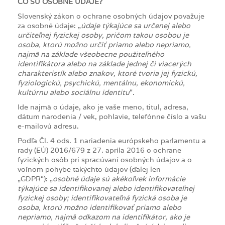
ČO SÚ OSOBNÉ ÚDAJE?
Slovenský zákon o ochrane osobných údajov považuje
za osobné údaje: „
údaje týkajúce sa určenej alebo
určiteľnej fyzickej osoby, pričom takou osobou je
osoba, ktorú možno určiť priamo alebo nepriamo,
najmä na základe všeobecne použiteľného
identifikátora alebo na základe jednej či viacerých
charakteristík alebo znakov, ktoré tvoria jej fyzickú,
fyziologickú, psychickú, mentálnu, ekonomickú,
kultúrnu alebo sociálnu identitu
“.
Ide najmä o údaje, ako je vaše meno, titul, adresa,
dátum narodenia / vek, pohlavie, telefónne číslo a vašu
e-mailovú adresu.
Podľa Čl. 4 ods. 1 nariadenia európskeho parlamentu a
rady (EÚ) 2016/679 z 27. apríla 2016 o ochrane
fyzických osôb pri spracúvaní osobných údajov a o
voľnom pohybe takýchto údajov (ďalej len
„GDPR“): „
osobné údaje sú akékoľvek informácie
týkajúce sa identifikovanej alebo identifikovateľnej
fyzickej osoby; identifikovateľná fyzická osoba je
osoba, ktorú možno identifikovať priamo alebo
nepriamo, najmä odkazom na identifikátor, ako je