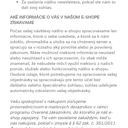
Za zaslanie nášho newslettera, pokiaľ ste nám to
dali svoj súhlas.
AKÉ INFORMÁCIE O VÁS V NAŠOM E-SHOPE
ZÍSKAVAME
Počas vašej návštevy nášho e-shopu spracovávame len
informácie, ktoré o sebe uvediete, a ktoré sa k nám
odošlú, zhromaždia a uložia sa na chránený server a
spracujú sa v rozsahu aký povolíte alebo je povolený
zákonom. Máte možnosť niektoré informácie neuviesť
alebo nesúhlasiť s ich spracovaním, čo však môže
znamenať, že nebudete môcť využiť niektorú z našich
ponúk, služieb alebo funkcionality nášho e-shopu.
Osobné údaje, ktoré potrebujeme na spracovanie vašej
objednávky sa spracovávajú pre tento účel bez
ďalšieho vašeho špeciálneho súhlasu, súhlas udeľujete
automaticky odoslaním vašej objednávky.
Vašu spokojnosť s nákupom zisťujeme
prostredníctvom e-mailových dotazníkov v rámci
programu Overené zákazníkmi, do ktorého je náš e-
shop zapojený. Tie vám zasielame zakaždým, keď u
nás nakúpite, pokiaľ v zmysle § § 62 zák. č. 351/2011