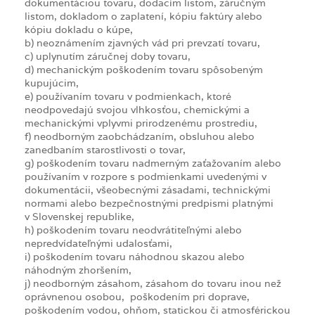
dokumentáciou tovaru, dodacím listom, záručným
listom, dokladom o zaplatení, kópiu faktúry alebo
kópiu dokladu o kúpe,
b) neoznámením zjavných vád pri prevzatí tovaru,
c) uplynutím záručnej doby tovaru,
d) mechanickým poškodením tovaru spôsobeným
kupujúcim,
e) používaním tovaru v podmienkach, ktoré
neodpovedajú svojou vlhkosťou, chemickými a
mechanickými vplyvmi prirodzenému prostrediu,
f) neodborným zaobchádzaním, obsluhou alebo
zanedbaním starostlivosti o tovar,
g) poškodením tovaru nadmerným zaťažovaním alebo
používaním v rozpore s podmienkami uvedenými v
dokumentácii, všeobecnými zásadami, technickými
normami alebo bezpečnostnými predpismi platnými
v Slovenskej republike,
h) poškodením tovaru neodvrátiteľnými alebo
nepredvídateľnými udalosťami,
i) poškodením tovaru náhodnou skazou alebo
náhodným zhoršením,
j) neodborným zásahom, zásahom do tovaru inou než
oprávnenou osobou, poškodením pri doprave,
poškodením vodou, ohňom, statickou či atmosférickou