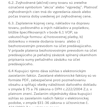
6.2. Zvýhodnené (akčné) ceny tovaru sú zreteľne
označené symbolom "akcia" alebo "výpredaj". Platnosť
zvýhodnených cien trvá do vypredania zásob alebo
počas trvania doby uvedenej pri zvýhodnenej cene.
6.3. Zaplatenie kúpnej ceny, nákladov na dopravu
tovaru, poštovného a iných nákladov a poplatkov,
bližšie špecifikovaných v bode 6.1 VOP, sa
uskutočňuje formou: a) hotovostnej platby, b)
dobierkou v mieste dodania tovaru alebo c)
bezhotovostným prevodom na účet predávajúceho.
V prípade platenia bezhotovostným prevodom na účet
predávajúceho je peňažný záväzok splnený okamihom
pripísania sumy peňažného záväzku na účet
predávajúceho.
6.4 Kupujúci týmto dáva súhlas s elektronickým
zasielaním faktúr. Zasielané elektronické faktúry sú vo
formáte PDF, zabezpečené proti pozmeňovaniu
obsahu a spĺňajú všetky náležitosti daňového dokladu
v zmysle § 75 a 76 zákona o DPH c.222/2004 Z.z. v
platnom znení. Zaslaním objednávky dáva kupujúci
súhlas so zasielaním našich faktúr v elektronickej
podobe, v zmysle §31-36 zákona o účtovníctve č.