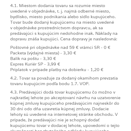
4.1. Miestom dodania tovaru sa rozumie miesto
uvedené v objednávke, t. j. najmä odberné miesto,
bydlisko, miesto podnikania alebo sídlo kupujúceho.
Tovar bude dodaný kupujúcemu na miesto uvedené
v objednávke prostredníctvom dopravcu, ak sa
predávajúci s kupujúcim nedohodne inak. Náklady na
dopravu znáša kupujúci. Cena dopravy je nasledovná:
Poštovné pri objednávke nad 59 € vrámci SR - 0 €
Packeta (výdajné miesta) - 3,30 €
Balík na poštu - 3,30 €
Expres Kuriér SP - 3,99 €
Príplatok v prípade platby na dobierku - 1,20 €
4.2. Tovar sa považuje za dodaný okamihom prevzatia
tovaru kupujúcim podľa bodu 1.7. VOP.
4.3. Predávajúci dodá tovar kupujúcemu čo možno v
najkratšej lehote po akceptovaní návrhu na uzatvorenie
kúpnej zmluvy kupujúceho predávajúcim najneskôr do
30 dní odo dňa uzavretia kúpnej zmluvy. Dodacie
lehoty sú uvedené na internetovej stránke obchodu. V
prípade, že predávajúci nie je schopný dodať
kupujúcemu tovar v dodacej lehote, upovedomí o tejto
skutočnosti bez zbytočného odkladu kupujúceho