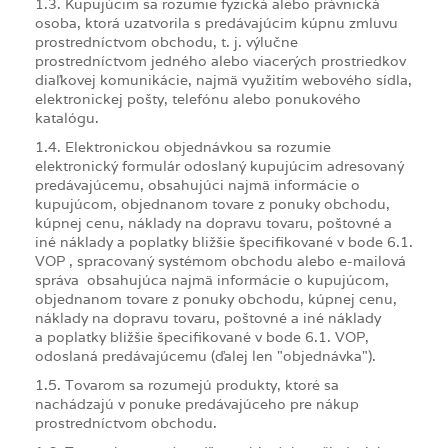
1.3. Kupujúcim sa rozumie fyzická alebo právnická
osoba, ktorá uzatvorila s predávajúcim kúpnu zmluvu
prostredníctvom obchodu, t. j. výlučne
prostredníctvom jedného alebo viacerých prostriedkov
diaľkovej komunikácie, najmä využitím webového sídla,
elektronickej pošty, telefónu alebo ponukového
katalógu.
1.4. Elektronickou objednávkou sa rozumie
elektronický formulár odoslaný kupujúcim adresovaný
predávajúcemu, obsahujúci najmä informácie o
kupujúcom, objednanom tovare z ponuky obchodu,
kúpnej cenu, náklady na dopravu tovaru, poštovné a
iné náklady a poplatky bližšie špecifikované v bode 6.1.
VOP , spracovaný systémom obchodu alebo e-mailová
správa obsahujúca najmä informácie o kupujúcom,
objednanom tovare z ponuky obchodu, kúpnej cenu,
náklady na dopravu tovaru, poštovné a iné náklady
a poplatky bližšie špecifikované v bode 6.1. VOP,
odoslaná predávajúcemu (ďalej len "objednávka").
1.5. Tovarom sa rozumejú produkty, ktoré sa
nachádzajú v ponuke predávajúceho pre nákup
prostredníctvom obchodu.