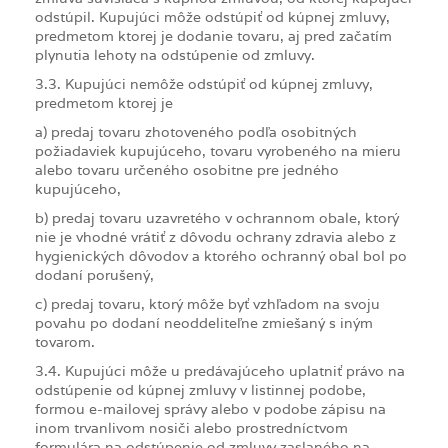
odstúpil. Kupujúci môže odstúpiť od kúpnej zmluvy,
predmetom ktorej je dodanie tovaru, aj pred začatím
plynutia lehoty na odstúpenie od zmluvy.
3.3. Kupujúci nemôže odstúpiť od kúpnej zmluvy,
predmetom ktorej je
a) predaj tovaru zhotoveného podľa osobitných
požiadaviek kupujúceho, tovaru vyrobeného na mieru
alebo tovaru určeného osobitne pre jedného
kupujúceho,
b) predaj tovaru uzavretého v ochrannom obale, ktorý
nie je vhodné vrátiť z dôvodu ochrany zdravia alebo z
hygienických dôvodov a ktorého ochranný obal bol po
dodaní porušený,
c) predaj tovaru, ktorý môže byť vzhľadom na svoju
povahu po dodaní neoddeliteľne zmiešaný s iným
tovarom.
3.4. Kupujúci môže u predávajúceho uplatniť právo na
odstúpenie od kúpnej zmluvy v listinnej podobe,
formou e-mailovej správy alebo v podobe zápisu na
inom trvanlivom nosiči alebo prostredníctvom
formulára na odstúpenie od zmluvy zaslaného na