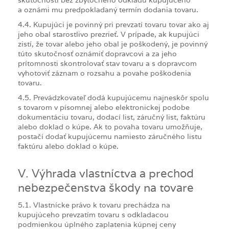
a oznámi mu predpokladaný termín dodania tovaru.
4.4. Kupujúci je povinný pri prevzatí tovaru tovar ako aj
jeho obal starostlivo prezrieť. V prípade, ak kupujúci
zistí, že tovar alebo jeho obal je poškodený, je povinný
túto skutočnosť oznámiť dopravcovi a za jeho
prítomnosti skontrolovať stav tovaru a s dopravcom
vyhotoviť záznam o rozsahu a povahe poškodenia
tovaru.
4.5. Prevádzkovateľ dodá kupujúcemu najneskôr spolu
s tovarom v písomnej alebo elektronickej podobe
dokumentáciu tovaru, dodací list, záručný list, faktúru
alebo doklad o kúpe. Ak to povaha tovaru umožňuje,
postačí dodať kupujúcemu namiesto záručného listu
faktúru alebo doklad o kúpe.
V. Výhrada vlastníctva a prechod
nebezpečenstva škody na tovare
5.1. Vlastnícke právo k tovaru prechádza na
kupujúceho prevzatím tovaru s odkladacou
podmienkou úplného zaplatenia kúpnej ceny