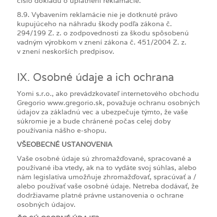
číslo dokladu o uplatnení reklamácie.
8.9. Vybavením reklamácie nie je dotknuté právo
kupujúceho na náhradu škody podľa zákona č.
294/199 Z. z. o zodpovednosti za škodu spôsobenú
vadným výrobkom v znení zákona č. 451/2004 Z. z.
v znení neskorších predpisov.
IX. Osobné údaje a ich ochrana
Yomi s.r.o., ako prevádzkovateľ internetového obchodu
Gregorio www.gregorio.sk, považuje ochranu osobných
údajov za základnú vec a ubezpečuje týmto, že vaše
súkromie je a bude chránené počas celej doby
používania nášho e-shopu.
VŠEOBECNÉ USTANOVENIA
Vaše osobné údaje sú zhromažďované, spracované a
používané iba vtedy, ak na to vydáte svoj súhlas, alebo
nám legislatíva umožňuje zhromažďovať, spracúvať a /
alebo používať vaše osobné údaje. Netreba dodávať, že
dodržiavame platné právne ustanovenia o ochrane
osobných údajov.