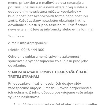
meno, priezvisko a e-mailová adresa spracujú a
používajú na zasielanie newslettera. Svoj súhlas s
odoberaním newslettera môžete kedykoľvek v
budúcnosti bez akéhokoľvek formálneho postupu
zrušiť. Každý zaslaný newsletter obsahuje link na
odvolanie súhlasu s jeho zasielaním. Zrušiť odber
newslettera môžete aj telefonicky alebo e-mailom na:
Yomi s.r.o.
e-mail: info@gregorio.sk
telefón: 0948 444 900
Odvolanie súhlasu nemá vplyv na zákonnosť
spracúvania vychádzajúceho zo súhlasu pred jeho
odvolaním.
V AKOM ROZSAHU POSKYTUJEME VAŠE ÚDAJE
TRETÍM STRANÁM
Pri odovzdávaní vašich osobných údajov vždy
zabezpečíme najvyššiu možnú úroveň bezpečnosti a
ich ochrany. Z tohto dôvodu poskytujeme vaše údaje
výlučne nasledovne:
na účely spracovania vašej platby, v prípade voľby