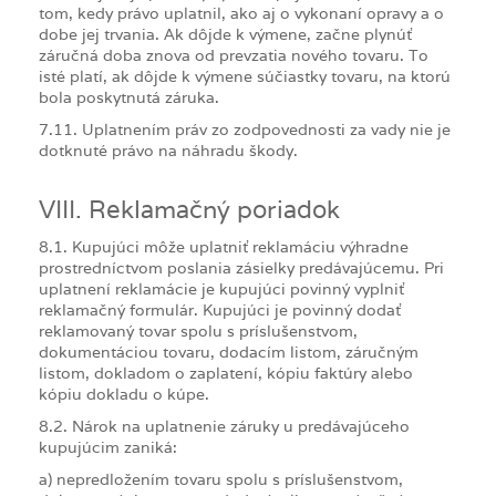
tom, kedy právo uplatnil, ako aj o vykonaní opravy a o
dobe jej trvania. Ak dôjde k výmene, začne plynúť
záručná doba znova od prevzatia nového tovaru. To
isté platí, ak dôjde k výmene súčiastky tovaru, na ktorú
bola poskytnutá záruka.
7.11. Uplatnením práv zo zodpovednosti za vady nie je
dotknuté právo na náhradu škody.
VIII. Reklamačný poriadok
8.1. Kupujúci môže uplatniť reklamáciu výhradne
prostredníctvom poslania zásielky predávajúcemu. Pri
uplatnení reklamácie je kupujúci povinný vyplniť
reklamačný formulár. Kupujúci je povinný dodať
reklamovaný tovar spolu s príslušenstvom,
dokumentáciou tovaru, dodacím listom, záručným
listom, dokladom o zaplatení, kópiu faktúry alebo
kópiu dokladu o kúpe.
8.2. Nárok na uplatnenie záruky u predávajúceho
kupujúcim zaniká:
a) nepredložením tovaru spolu s príslušenstvom,