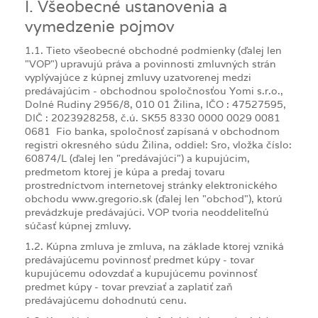
I. Všeobecné ustanovenia a
vymedzenie pojmov
1.1. Tieto všeobecné obchodné podmienky (ďalej len
"VOP") upravujú práva a povinnosti zmluvných strán
vyplývajúce z kúpnej zmluvy uzatvorenej medzi
predávajúcim - obchodnou spoločnosťou Yomi s.r.o.,
Dolné Rudiny 2956/8, 010 01 Žilina, IČO : 47527595,
DIČ : 2023928258, č.ú. SK55 8330 0000 0029 0081
0681 Fio banka, spoločnosť zapísaná v obchodnom
registri okresného súdu Žilina, oddiel: Sro, vložka číslo:
60874/L (ďalej len "predávajúci") a kupujúcim,
predmetom ktorej je kúpa a predaj tovaru
prostredníctvom internetovej stránky elektronického
obchodu www.gregorio.sk (ďalej len "obchod"), ktorú
prevádzkuje predávajúci. VOP tvoria neoddeliteľnú
súčasť kúpnej zmluvy.
1.2. Kúpna zmluva je zmluva, na základe ktorej vzniká
predávajúcemu povinnosť predmet kúpy - tovar
kupujúcemu odovzdať a kupujúcemu povinnosť
predmet kúpy - tovar prevziať a zaplatiť zaň
predávajúcemu dohodnutú cenu.