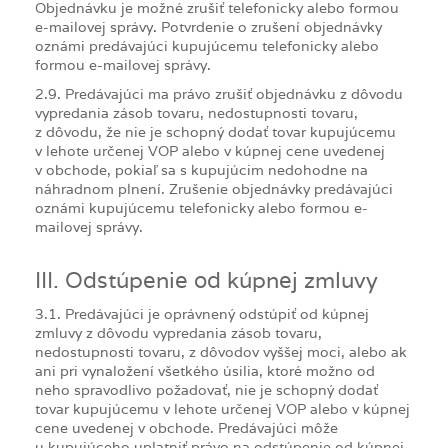
Objednávku je možné zrušiť telefonicky alebo formou
e-mailovej správy. Potvrdenie o zrušení objednávky
oznámi predávajúci kupujúcemu telefonicky alebo
formou e-mailovej správy.
2.9. Predávajúci ma právo zrušiť objednávku z dôvodu
vypredania zásob tovaru, nedostupnosti tovaru,
z dôvodu, že nie je schopný dodať tovar kupujúcemu
v lehote určenej VOP alebo v kúpnej cene uvedenej
v obchode, pokiaľ sa s kupujúcim nedohodne na
náhradnom plnení. Zrušenie objednávky predávajúci
oznámi kupujúcemu telefonicky alebo formou e-
mailovej správy.
III. Odstúpenie od kúpnej zmluvy
3.1. Predávajúci je oprávnený odstúpiť od kúpnej
zmluvy z dôvodu vypredania zásob tovaru,
nedostupnosti tovaru, z dôvodov vyššej moci, alebo ak
ani pri vynaložení všetkého úsilia, ktoré možno od
neho spravodlivo požadovať, nie je schopný dodať
tovar kupujúcemu v lehote určenej VOP alebo v kúpnej
cene uvedenej v obchode. Predávajúci môže
u kupujúceho uplatniť právo na odstúpenie od kúpnej