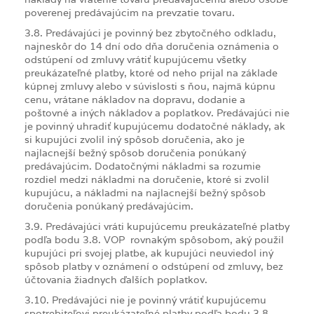
poverenej predávajúcim na prevzatie tovaru.
3.8. Predávajúci je povinný bez zbytočného odkladu,
najneskôr do 14 dní odo dňa doručenia oznámenia o
odstúpení od zmluvy vrátiť kupujúcemu všetky
preukázateľné platby, ktoré od neho prijal na základe
kúpnej zmluvy alebo v súvislosti s ňou, najmä kúpnu
cenu, vrátane nákladov na dopravu, dodanie a
poštovné a iných nákladov a poplatkov. Predávajúci nie
je povinný uhradiť kupujúcemu dodatočné náklady, ak
si kupujúci zvolil iný spôsob doručenia, ako je
najlacnejší bežný spôsob doručenia ponúkaný
predávajúcim. Dodatočnými nákladmi sa rozumie
rozdiel medzi nákladmi na doručenie, ktoré si zvolil
kupujúcu, a nákladmi na najlacnejší bežný spôsob
doručenia ponúkaný predávajúcim.
3.9. Predávajúci vráti kupujúcemu preukázateľné platby
podľa bodu 3.8. VOP rovnakým spôsobom, aký použil
kupujúci pri svojej platbe, ak kupujúci neuviedol iný
spôsob platby v oznámení o odstúpení od zmluvy, bez
účtovania žiadnych ďalších poplatkov.
3.10. Predávajúci nie je povinný vrátiť kupujúcemu
spotrebiteľovi preukázateľné platby podľa bodu 3.8.