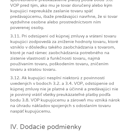
VOP pred tým, ako mu je tovar doručený alebo kým
kupujúci nepreukáže zaslanie tovaru späť
predávajúcemu, ibaže predávajúci navrhne, že si tovar
vyzdvihne osobne alebo prostredníctvom ním
poverenej osoby.
3.11. Pri odstúpení od kúpnej zmluvy a vrátení tovaru
kupujúci zodpovedá za zníženie hodnoty tovaru, ktoré
vzniklo v dôsledku takého zaobchádzania s tovarom,
ktoré je nad rámec zaobchádzania potrebného na
zistenie vlastností a funkčnosti tovaru, najmä
používaním tovaru, poškodením tovaru, zničením
tovaru a stratou tovaru.
3.12. Ak kupujúci nesplní niektorú z povinností
uvedených v bodoch 3.2. a 3.4. VOP, odstúpenie od
kúpnej zmluvy nie je platné a účinné a predávajúci nie
je povinný vrátiť všetky preukázateľné platby podľa
bodu 3.8. VOP kupujúcemu a zároveň mu vzniká nárok
na úhradu nákladov spojených s odoslaním tovaru
naspäť kupujúcemu.
IV. Dodacie podmienky