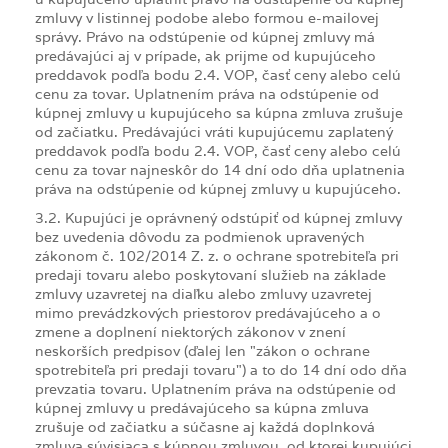
zmluvy v listinnej podobe alebo formou e-mailovej
správy. Právo na odstúpenie od kúpnej zmluvy má
predávajúci aj v prípade, ak prijme od kupujúceho
preddavok podľa bodu 2.4. VOP, časť ceny alebo celú
cenu za tovar. Uplatnením práva na odstúpenie od
kúpnej zmluvy u kupujúceho sa kúpna zmluva zrušuje
od začiatku. Predávajúci vráti kupujúcemu zaplatený
preddavok podľa bodu 2.4. VOP, časť ceny alebo celú
cenu za tovar najneskôr do 14 dní odo dňa uplatnenia
práva na odstúpenie od kúpnej zmluvy u kupujúceho.
3.2. Kupujúci je oprávnený odstúpiť od kúpnej zmluvy
bez uvedenia dôvodu za podmienok upravených
zákonom č. 102/2014 Z. z. o ochrane spotrebiteľa pri
predaji tovaru alebo poskytovaní služieb na základe
zmluvy uzavretej na diaľku alebo zmluvy uzavretej
mimo prevádzkových priestorov predávajúceho a o
zmene a doplnení niektorých zákonov v znení
neskorších predpisov (ďalej len "zákon o ochrane
spotrebiteľa pri predaji tovaru") a to do 14 dní odo dňa
prevzatia tovaru. Uplatnením práva na odstúpenie od
kúpnej zmluvy u predávajúceho sa kúpna zmluva
zrušuje od začiatku a súčasne aj každá doplnková
zmluva súvisiaca s kúpnou zmluvou, od ktorej kupujúci