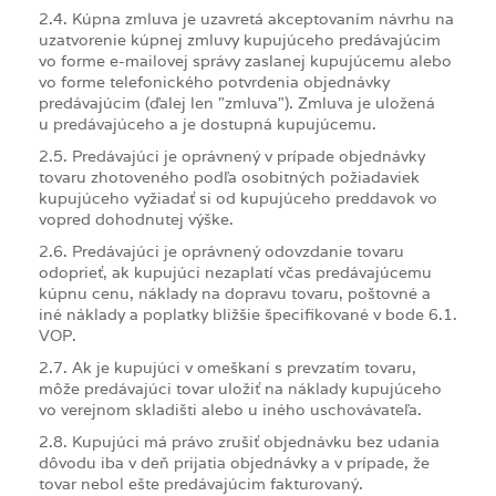
2.4. Kúpna zmluva je uzavretá akceptovaním návrhu na
uzatvorenie kúpnej zmluvy kupujúceho predávajúcim
vo forme e-mailovej správy zaslanej kupujúcemu alebo
vo forme telefonického potvrdenia objednávky
predávajúcim (ďalej len "zmluva"). Zmluva je uložená
u predávajúceho a je dostupná kupujúcemu.
2.5. Predávajúci je oprávnený v prípade objednávky
tovaru zhotoveného podľa osobitných požiadaviek
kupujúceho vyžiadať si od kupujúceho preddavok vo
vopred dohodnutej výške.
2.6. Predávajúci je oprávnený odovzdanie tovaru
odoprieť, ak kupujúci nezaplatí včas predávajúcemu
kúpnu cenu, náklady na dopravu tovaru, poštovné a
iné náklady a poplatky bližšie špecifikované v bode 6.1.
VOP.
2.7. Ak je kupujúci v omeškaní s prevzatím tovaru,
môže predávajúci tovar uložiť na náklady kupujúceho
vo verejnom skladišti alebo u iného uschovávateľa.
2.8. Kupujúci má právo zrušiť objednávku bez udania
dôvodu iba v deň prijatia objednávky a v prípade, že
tovar nebol ešte predávajúcim fakturovaný.