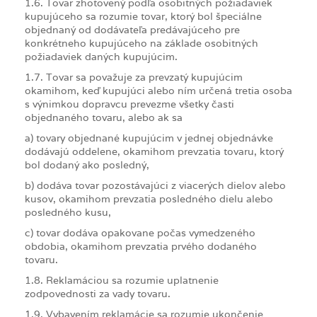
1.6. Tovar zhotovený podľa osobitných požiadaviek
kupujúceho sa rozumie tovar, ktorý bol špeciálne
objednaný od dodávateľa predávajúceho pre
konkrétneho kupujúceho na základe osobitných
požiadaviek daných kupujúcim.
1.7. Tovar sa považuje za prevzatý kupujúcim
okamihom, keď kupujúci alebo ním určená tretia osoba
s výnimkou dopravcu prevezme všetky časti
objednaného tovaru, alebo ak sa
a) tovary objednané kupujúcim v jednej objednávke
dodávajú oddelene, okamihom prevzatia tovaru, ktorý
bol dodaný ako posledný,
b) dodáva tovar pozostávajúci z viacerých dielov alebo
kusov, okamihom prevzatia posledného dielu alebo
posledného kusu,
c) tovar dodáva opakovane počas vymedzeného
obdobia, okamihom prevzatia prvého dodaného
tovaru.
1.8. Reklamáciou sa rozumie uplatnenie
zodpovednosti za vady tovaru.
1.9. Vybavením reklamácie sa rozumie ukončenie