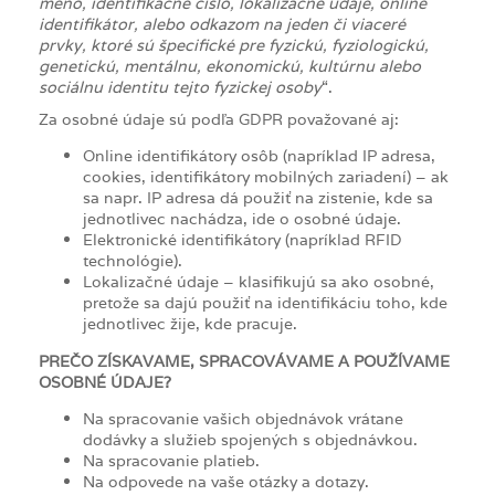
meno, identifikačné číslo, lokalizačné údaje, online
identifikátor, alebo odkazom na jeden či viaceré
prvky, ktoré sú špecifické pre fyzickú, fyziologickú,
genetickú, mentálnu, ekonomickú, kultúrnu alebo
sociálnu identitu tejto fyzickej osoby
“.
Za osobné údaje sú podľa GDPR považované aj:
Online identifikátory osôb (napríklad IP adresa,
cookies, identifikátory mobilných zariadení) – ak
sa napr. IP adresa dá použiť na zistenie, kde sa
jednotlivec nachádza, ide o osobné údaje.
Elektronické identifikátory (napríklad RFID
technológie).
Lokalizačné údaje – klasifikujú sa ako osobné,
pretože sa dajú použiť na identifikáciu toho, kde
jednotlivec žije, kde pracuje.
PREČO ZÍSKAVAME, SPRACOVÁVAME A POUŽÍVAME
OSOBNÉ ÚDAJE?
Na spracovanie vašich objednávok vrátane
dodávky a služieb spojených s objednávkou.
Na spracovanie platieb.
Na odpovede na vaše otázky a dotazy.