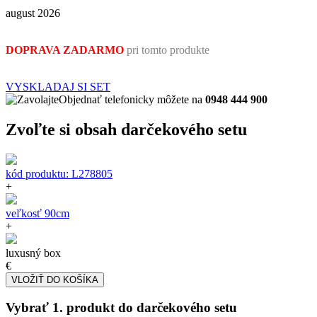
august 2026
DOPRAVA ZADARMO
pri tomto produkte
VYSKLADAJ SI SET
Objednať telefonicky môžete na
0948 444 900
Zvoľte si obsah darčekového setu
kód produktu: L278805
+
veľkosť 90cm
+
luxusný box
€
Vybrať 1. produkt do darčekového setu