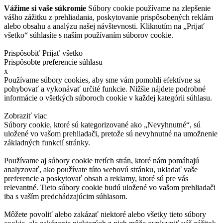
Vážime si vaše súkromie
Súbory cookie používame na zlepšenie
vášho zážitku z prehliadania, poskytovanie prispôsobených reklám
alebo obsahu a analýzu našej návštevnosti. Kliknutím na „Prijať
všetko“ súhlasíte s naším používaním súborov cookie.
Prispôsobiť
Prijať všetko
Prispôsobte preferencie súhlasu
x
Používame súbory cookies, aby sme vám pomohli efektívne sa
pohybovať a vykonávať určité funkcie. Nižšie nájdete podrobné
informácie o všetkých súboroch cookie v každej kategórii súhlasu.
Zobraziť viac
Súbory cookie, ktoré sú kategorizované ako „Nevyhnutné“, sú
uložené vo vašom prehliadači, pretože sú nevyhnutné na umožnenie
základných funkcií stránky.
Používame aj súbory cookie tretích strán, ktoré nám pomáhajú
analyzovať, ako používate túto webovú stránku, ukladať vaše
preferencie a poskytovať obsah a reklamy, ktoré sú pre vás
relevantné. Tieto súbory cookie budú uložené vo vašom prehliadači
iba s vaším predchádzajúcim súhlasom.
Môžete povoliť alebo zakázať niektoré alebo všetky tieto súbory