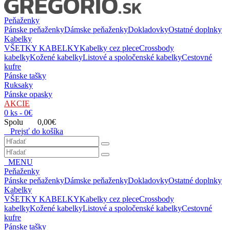
Peňaženky
Pánske peňaženky
Dámske peňaženky
Dokladovky
Ostatné doplnky
Kabelky
VŠETKY KABELKY
Kabelky cez plece
Crossbody
kabelky
Kožené kabelky
Listové a spoločenské kabelky
Cestovné
kufre
Pánske tašky
Ruksaky
Pánske opasky
AKCIE
0 ks - 0€
Spolu 0,00€
Prejsť do košíka
MENU
Peňaženky
Pánske peňaženky
Dámske peňaženky
Dokladovky
Ostatné doplnky
Kabelky
VŠETKY KABELKY
Kabelky cez plece
Crossbody
kabelky
Kožené kabelky
Listové a spoločenské kabelky
Cestovné
kufre
Pánske tašky