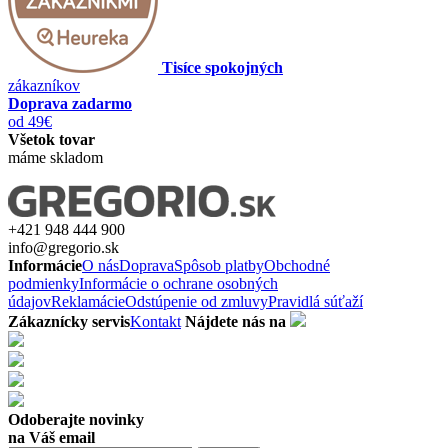
Tisíce spokojných
zákazníkov
Doprava zadarmo
od 49€
Všetok tovar
máme skladom
+421 948 444 900
info@gregorio.sk
Informácie
O nás
Doprava
Spôsob platby
Obchodné
podmienky
Informácie o ochrane osobných
údajov
Reklamácie
Odstúpenie od zmluvy
Pravidlá súťaží
Zákaznícky servis
Kontakt
Nájdete nás na
Odoberajte novinky
na Váš email