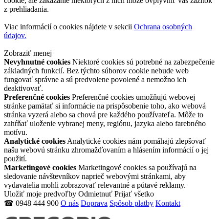
cookie, ale zakázanie niektorých z nich môže ovplyvniť váš zážitok
z prehliadania.
Viac informácií o cookies nájdete v sekcii
Ochrana osobných
údajov.
Zobraziť menej
Nevyhnutné cookies
Niektoré cookies sú potrebné na zabezpečenie
základných funkcií. Bez týchto súborov cookie nebude web
fungovať správne a sú predvolene povolené a nemožno ich
deaktivovať.
Preferenčné cookies
Preferenčné cookies umožňujú webovej
stránke pamätať si informácie na prispôsobenie toho, ako webová
stránka vyzerá alebo sa chová pre každého používateľa. Môže to
zahŕňať uloženie vybranej meny, regiónu, jazyka alebo farebného
motívu.
Analytické cookies
Analytické cookies nám pomáhajú zlepšovať
našu webovú stránku zhromažďovaním a hlásením informácií o jej
použití.
Marketingové cookies
Marketingové cookies sa používajú na
sledovanie návštevníkov naprieč webovými stránkami, aby
vydavatelia mohli zobrazovať relevantné a pútavé reklamy.
Uložiť moje predvoľby
Odmietnuť
Prijať všetko
☎ 0948 444 900
O nás
Doprava
Spôsob platby
Kontakt