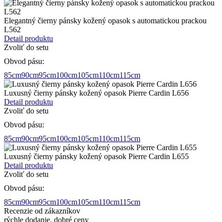
Elegantný čierny pánsky kožený opasok s automatickou prackou
L562
Detail produktu
Zvoliť do setu
Obvod pásu:
85cm
90cm
95cm
100cm
105cm
110cm
115cm
Luxusný čierny pánsky kožený opasok Pierre Cardin L656
Detail produktu
Zvoliť do setu
Obvod pásu:
85cm
90cm
95cm
100cm
105cm
110cm
115cm
Luxusný čierny pánsky kožený opasok Pierre Cardin L655
Detail produktu
Zvoliť do setu
Obvod pásu:
85cm
90cm
95cm
100cm
105cm
110cm
115cm
Recenzie od zákazníkov
rýchle dodanie, dobré ceny