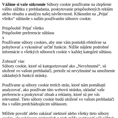
Vážime si vaše súkromie
Súbory cookie používame na zlepšenie
vášho zážitku z prehliadania, poskytovanie prispôsobených reklám
alebo obsahu a analýzu našej návštevnosti. Kliknutím na „Prijať
všetko“ súhlasíte s naším používaním súborov cookie.
Prispôsobiť
Prijať všetko
Prispôsobte preferencie súhlasu
x
Používame súbory cookies, aby sme vám pomohli efektívne sa
pohybovať a vykonávať určité funkcie. Nižšie nájdete podrobné
informácie o všetkých súboroch cookie v každej kategórii súhlasu.
Zobraziť viac
Súbory cookie, ktoré sú kategorizované ako „Nevyhnutné“, sú
uložené vo vašom prehliadači, pretože sú nevyhnutné na umožnenie
základných funkcií stránky.
Používame aj súbory cookie tretích strán, ktoré nám pomáhajú
analyzovať, ako používate túto webovú stránku, ukladať vaše
preferencie a poskytovať obsah a reklamy, ktoré sú pre vás
relevantné. Tieto súbory cookie budú uložené vo vašom prehliadači
iba s vaším predchádzajúcim súhlasom.
Môžete povoliť alebo zakázať niektoré alebo všetky tieto súbory