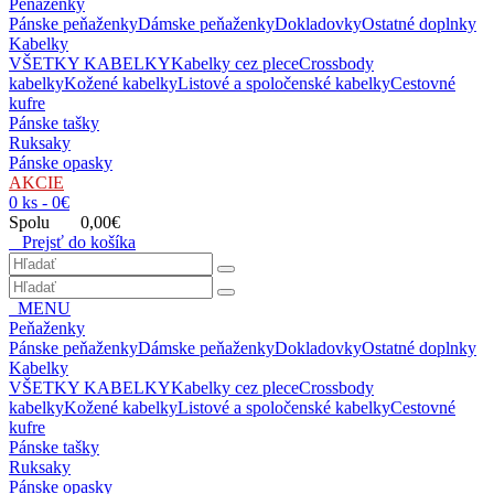
Peňaženky
Pánske peňaženky
Dámske peňaženky
Dokladovky
Ostatné doplnky
Kabelky
VŠETKY KABELKY
Kabelky cez plece
Crossbody
kabelky
Kožené kabelky
Listové a spoločenské kabelky
Cestovné
kufre
Pánske tašky
Ruksaky
Pánske opasky
AKCIE
0 ks - 0€
Spolu 0,00€
Prejsť do košíka
MENU
Peňaženky
Pánske peňaženky
Dámske peňaženky
Dokladovky
Ostatné doplnky
Kabelky
VŠETKY KABELKY
Kabelky cez plece
Crossbody
kabelky
Kožené kabelky
Listové a spoločenské kabelky
Cestovné
kufre
Pánske tašky
Ruksaky
Pánske opasky