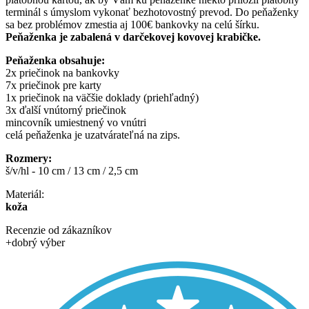
terminál s úmyslom vykonať bezhotovostný prevod. Do peňaženky
sa bez problémov zmestia aj 100€ bankovky na celú šírku.
Peňaženka je zabalená v darčekovej kovovej krabičke.
Peňaženka obsahuje:
2x priečinok na bankovky
7x priečinok pre karty
1x priečinok na väčšie doklady (priehľadný)
3x ďalší vnútorný priečinok
mincovník umiestnený vo vnútri
celá peňaženka je uzatvárateľná na zips.
Rozmery:
š/v/hl - 10 cm / 13 cm / 2,5 cm
Materiál:
koža
Recenzie od zákazníkov
+
dobrý výber