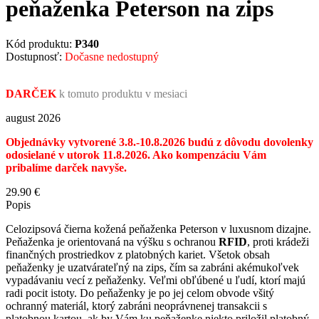
peňaženka Peterson na zips
Kód produktu:
P340
Dostupnosť:
Dočasne nedostupný
DARČEK
k tomuto produktu v mesiaci
august 2026
Objednávky vytvorené 3.8.-10.8.2026 budú z dôvodu dovolenky
odosielané v utorok 11.8.2026. Ako kompenzáciu Vám
pribalíme darček navyše.
29.90
€
Popis
Celozipsová čierna kožená peňaženka Peterson v luxusnom dizajne.
Peňaženka je orientovaná na výšku s ochranou
RFID
, proti krádeži
finančných prostriedkov z platobných kariet. Všetok obsah
peňaženky je uzatvárateľný na zips, čím sa zabráni akémukoľvek
vypadávaniu vecí z peňaženky. Veľmi obľúbené u ľudí, ktorí majú
radi pocit istoty. Do peňaženky je po jej celom obvode všitý
ochranný materiál, ktorý zabráni neoprávnenej transakcii s
platobnou kartou, ak by Vám ku peňaženke niekto priložil platobný