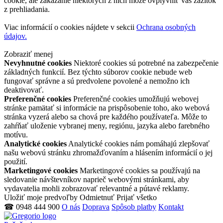
cookie, ale zakázanie niektorých z nich môže ovplyvniť váš zážitok
z prehliadania.
Viac informácií o cookies nájdete v sekcii
Ochrana osobných
údajov.
Zobraziť menej
Nevyhnutné cookies
Niektoré cookies sú potrebné na zabezpečenie
základných funkcií. Bez týchto súborov cookie nebude web
fungovať správne a sú predvolene povolené a nemožno ich
deaktivovať.
Preferenčné cookies
Preferenčné cookies umožňujú webovej
stránke pamätať si informácie na prispôsobenie toho, ako webová
stránka vyzerá alebo sa chová pre každého používateľa. Môže to
zahŕňať uloženie vybranej meny, regiónu, jazyka alebo farebného
motívu.
Analytické cookies
Analytické cookies nám pomáhajú zlepšovať
našu webovú stránku zhromažďovaním a hlásením informácií o jej
použití.
Marketingové cookies
Marketingové cookies sa používajú na
sledovanie návštevníkov naprieč webovými stránkami, aby
vydavatelia mohli zobrazovať relevantné a pútavé reklamy.
Uložiť moje predvoľby
Odmietnuť
Prijať všetko
☎ 0948 444 900
O nás
Doprava
Spôsob platby
Kontakt