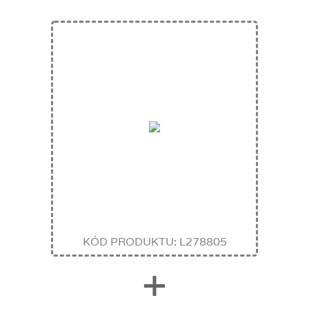
KÓD PRODUKTU: L278805
+