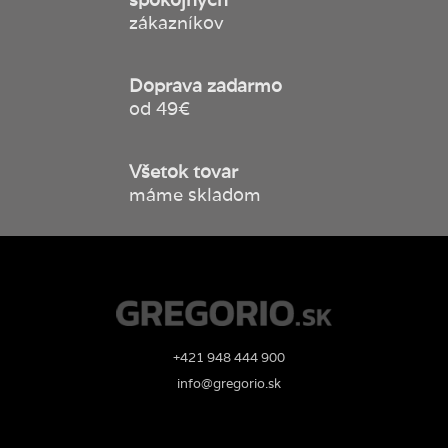
zákazníkov
Doprava zadarmo
od 49€
Všetok tovar
máme skladom
+421 948 444 900
info@gregorio.sk